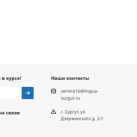
 в курсе!
Наши контакты
service16@lingua-
surgut.ru
г. Сургут
,
ул.
на связи
Дзержинского д. 2/1