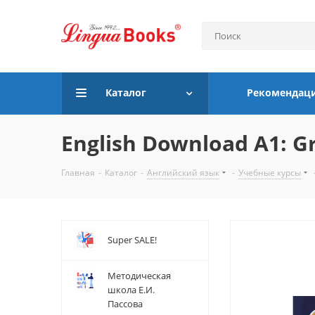
Каталог
Рекомендац
English Download A1: 
Главная
-
Каталог
-
Английский язык
-
Учебные курсы
Super SALE!
Методическая
школа Е.И.
Пассова