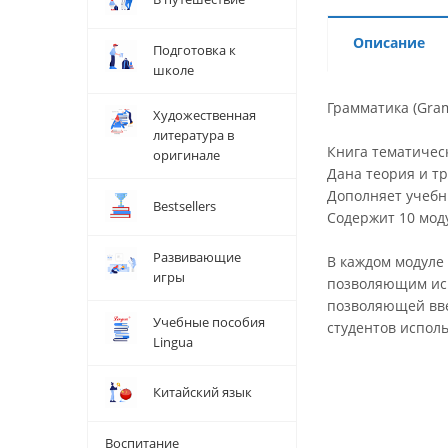
Описание
Подготовка к
школе
Грамматика (Gram
Художественная
литература в
Книга тематичес
оригинале
Дана теория и т
Дополняет учебн
Bestsellers
Содержит 10 моду
Развивающие
В каждом модуле 
игры
позволяющим испо
позволяющей вве
Учебные пособия
студентов исполь
Lingua
Китайский язык
Воспитание