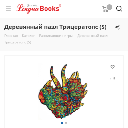
0
Деревянный пазл Трицератопс (S)
Главная
-
Каталог
-
Развивающие игры
-
Деревянный пазл
Трицератопс (S)