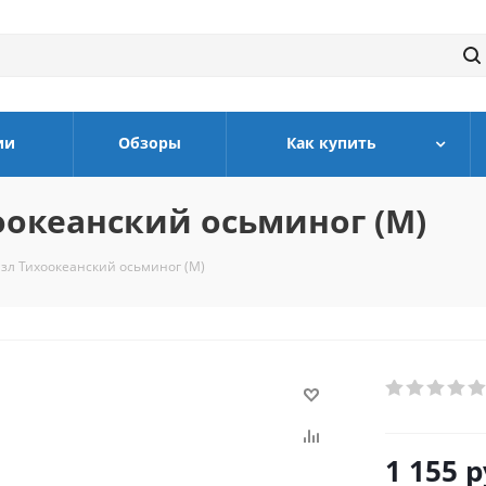
ии
Обзоры
Как купить
океанский осьминог (M)
зл Тихоокеанский осьминог (M)
1 155
р