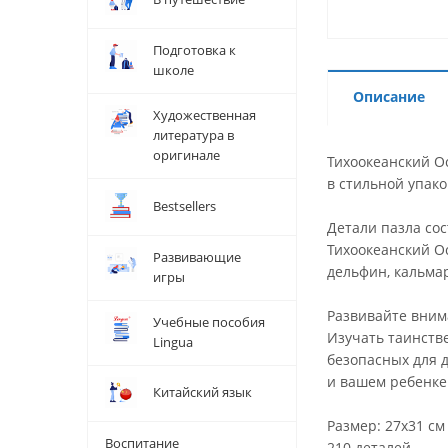
Подготовка к
школе
Описание
Художественная
литература в
оригинале
Тихоокеанский О
в стильной упако
Bestsellers
Детали пазла со
Тихоокеанский Ос
Развивающие
дельфин, кальма
игры
Развивайте вним
Учебные пособия
Изучать таинств
Lingua
безопасных для 
и вашем ребенке
Китайский язык
Размер: 27х31 см
Воспитание
210 деталей