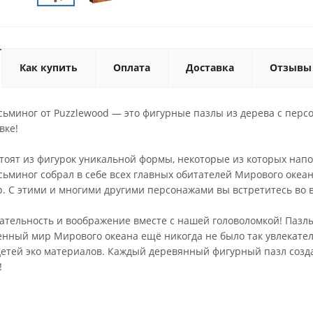
Как купить
Оплата
Доставка
Отзывы
сьминог от Puzzlewood — это фигурные пазлы из дерева с перс
вке!
стоят из фигурок уникальной формы, некоторые из которых на
ьминог собрал в себе всех главных обитателей Мирового океана
р. С этими и многими другими персонажами вы встретитесь во 
ательность и воображение вместе с нашей головоломкой! Пазлы
енный мир Мирового океана ещё никогда не было так увлекате
детей эко материалов. Каждый деревянный фигурный пазл созда
!