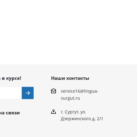
 в курсе!
Наши контакты
service16@lingua-
surgut.ru
г. Сургут
,
ул.
на связи
Дзержинского д. 2/1