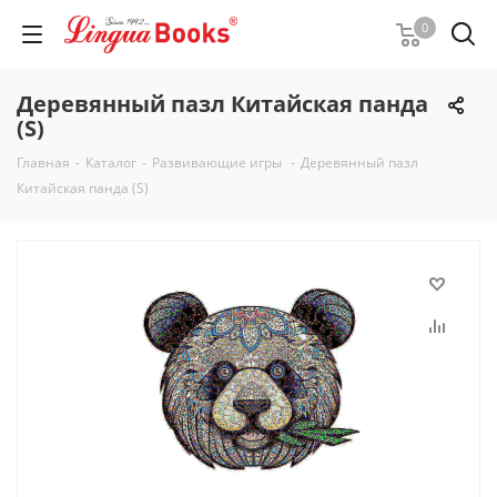
0
Деревянный пазл Китайская панда
(S)
Главная
-
Каталог
-
Развивающие игры
-
Деревянный пазл
Китайская панда (S)