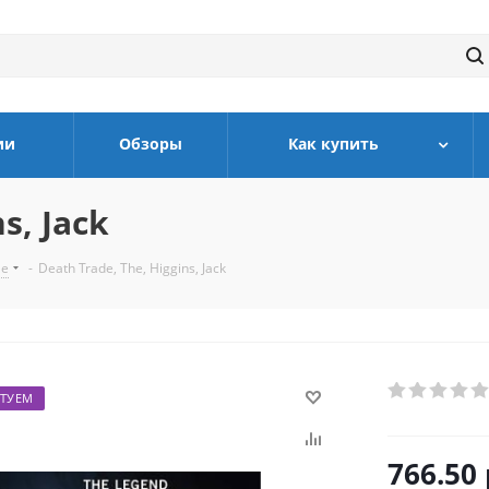
ии
Обзоры
Как купить
s, Jack
ле
-
Death Trade, The, Higgins, Jack
ТУЕМ
766.50