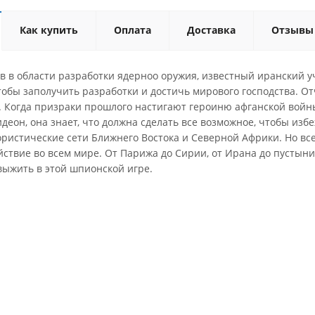
Как купить
Оплата
Доставка
Отзывы
 в области разработки ядерноо оружия, известный иранский уч
обы заполучить разработки и достичь мирового господства. Отч
ь. Когда призраки прошлого настигают героиню афганской войн
деон, она знает, что должна сделать все возможное, чтобы из
ристические сети Ближнего Востока и Северной Африки. Но все 
йствие во всем мире. От Парижа до Сирии, от Ирана до пустыни
выжить в этой шпионской игре.