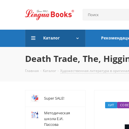
Каталог
Рекомендац
Death Trade, The, Higgin
Главная
-
Каталог
-
Художественная литература в оригина
Super SALE!
ХИТ
СОВЕ
Методическая
школа Е.И.
Пассова