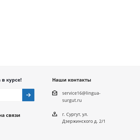
 в курсе!
Наши контакты
service16@lingua-
surgut.ru
г. Сургут
,
ул.
на связи
Дзержинского д. 2/1