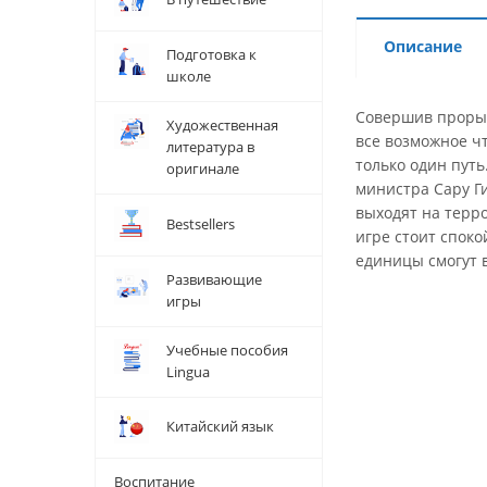
Описание
Подготовка к
школе
Совершив прорыв
Художественная
все возможное чт
литература в
только один пут
оригинале
министра Сару Ги
выходят на терро
Bestsellers
игре стоит споко
единицы смогут 
Развивающие
игры
Учебные пособия
Lingua
Китайский язык
Воспитание