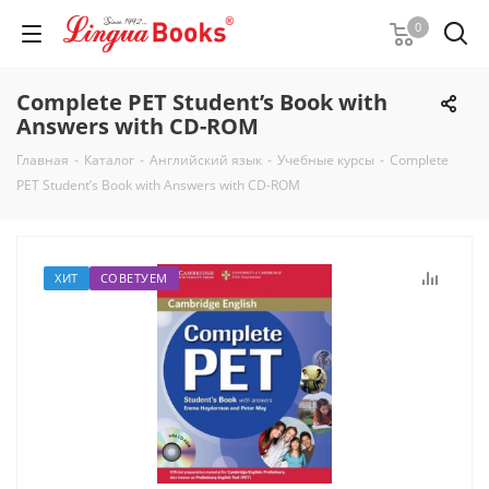
0
Complete PET Student’s Book with
Answers with CD-ROM
Главная
-
Каталог
-
Английский язык
-
Учебные курсы
-
Complete
PET Student’s Book with Answers with CD-ROM
ХИТ
СОВЕТУЕМ