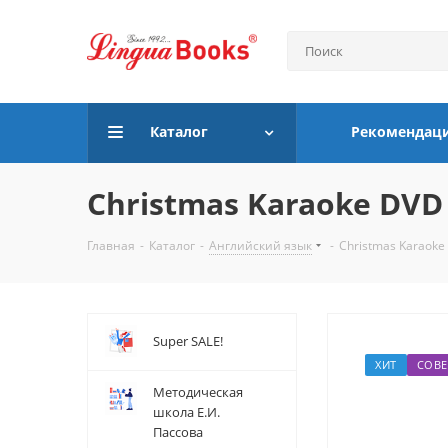
Каталог
Рекомендац
Christmas Karaoke DVD
Главная
-
Каталог
-
Английский язык
-
Christmas Karaoke
Super SALE!
ХИТ
СОВЕ
Методическая
школа Е.И.
Пассова