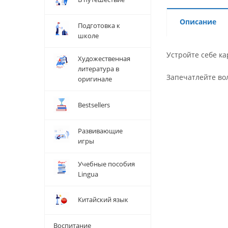
Описание
Подготовка к
школе
Устройте себе ка
Художественная
литература в
Запечатлейте во
оригинале
Bestsellers
Развивающие
игры
Учебные пособия
Lingua
Китайский язык
Воспитание