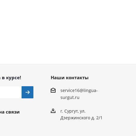
 в курсе!
Наши контакты
service16@lingua-
surgut.ru
г. Сургут
,
ул.
на связи
Дзержинского д. 2/1