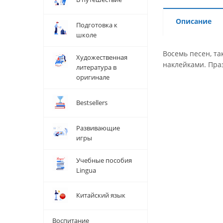
Описание
Подготовка к
школе
Восемь песен, т
Художественная
наклейками. Пра
литература в
оригинале
Bestsellers
Развивающие
игры
Учебные пособия
Lingua
Китайский язык
Воспитание