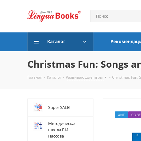
Каталог
Рекомендац
Christmas Fun: Songs and
Главная
-
Каталог
-
Развивающие игры
-
Christmas Fun: S
Super SALE!
ХИТ
СОВЕ
Методическая
школа Е.И.
Пассова