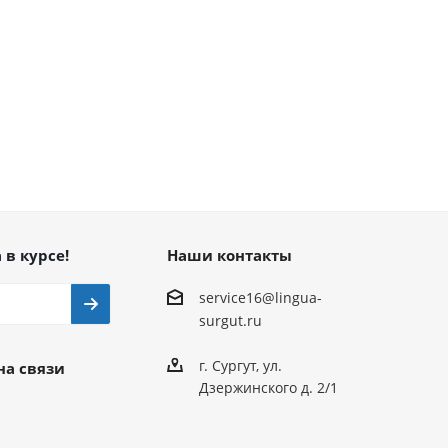
 в курсе!
Наши контакты
service16@lingua-
surgut.ru
г. Сургут
,
ул.
на связи
Дзержинского д. 2/1