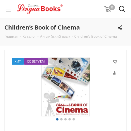
0
Children’s Book of Cinema
Главная
-
Каталог
-
Английский язык
-
Children’s Book of Cinema
ХИТ
СОВЕТУЕМ