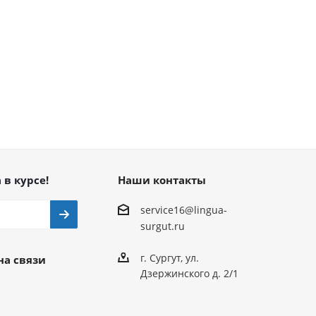
 в курсе!
Наши контакты
service16@lingua-
surgut.ru
г. Сургут
,
ул.
на связи
Дзержинского д. 2/1