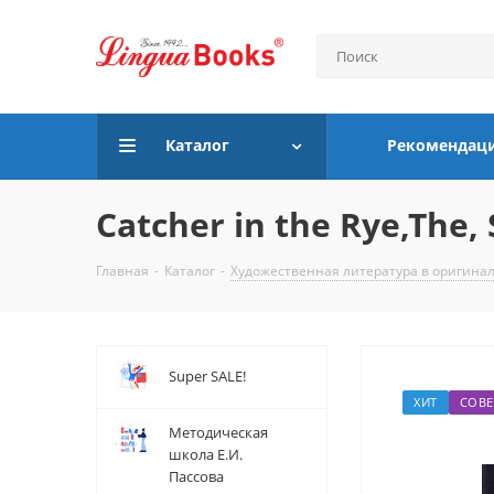
Каталог
Рекомендац
Catcher in the Rye,The, S
Главная
-
Каталог
-
Художественная литература в оригина
Super SALE!
ХИТ
СОВЕ
Методическая
школа Е.И.
Пассова