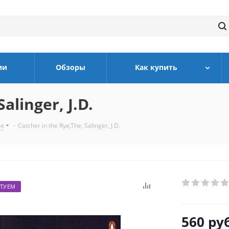
ии
Обзоры
Как купить
alinger, J.D.
ле
-
Catcher in the Rye,The, Salinger, J.D.
ТУЕМ
560
руб