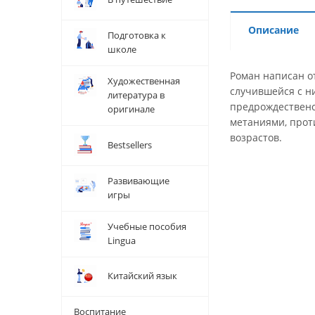
Описание
Подготовка к
школе
Роман написан о
Художественная
случившейся с н
литература в
предрождественс
оригинале
метаниями, прот
возрастов.
Bestsellers
Развивающие
игры
Учебные пособия
Lingua
Китайский язык
Воспитание