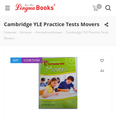
0
Cambridge YLE Practice Tests Movers
Главная
-
Каталог
-
Английский язык
-
Cambridge YLE Practice Tests
Movers
ХИТ
СОВЕТУЕМ