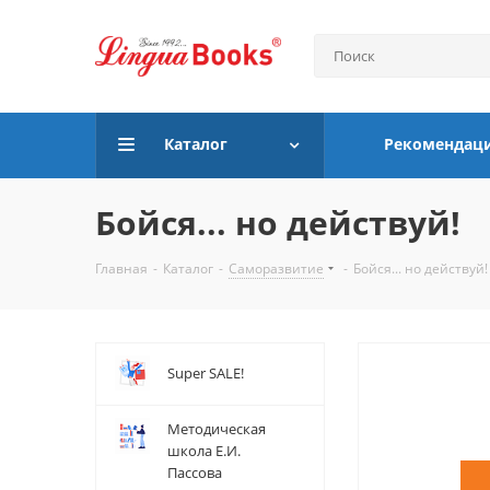
Каталог
Рекомендац
Бойся... но действуй!
Главная
-
Каталог
-
Саморазвитие
-
Бойся... но действуй!
Super SALE!
Методическая
школа Е.И.
Пассова