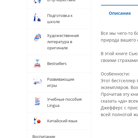
Описание
Подготовка к
школе
Все мы чего-то б
Художественная
природа вашего с
литература в
оригинале
В этой книге Сь
своими страхами
Bestsellers
Особенности:
Развивающие
Этот бестселлер
игры
экземпляров. Воз
Прочитав эту кни
Учебные пособия
сказать «да» все
Lingua
Джефферс с прис
всей полнотой ж
Китайский язык
Воспитание