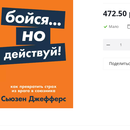
472.50
Мало
Поделить