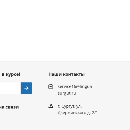
 в курсе!
Наши контакты
service16@lingua-
surgut.ru
г. Сургут
,
ул.
на связи
Дзержинского д. 2/1