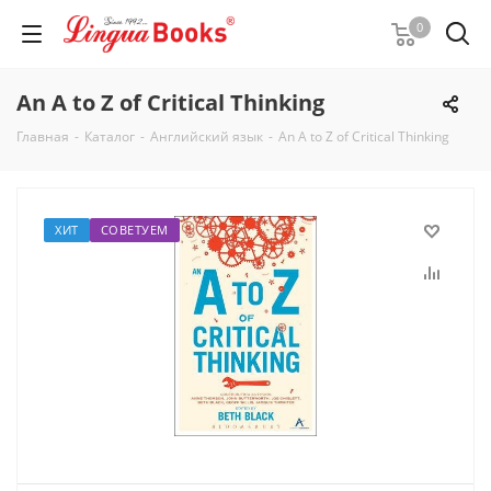
0
An A to Z of Critical Thinking
Главная
-
Каталог
-
Английский язык
-
An A to Z of Critical Thinking
ХИТ
СОВЕТУЕМ