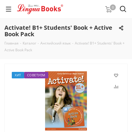
0
Activate! B1+ Students' Book + Active
Book Pack
Главная
-
Каталог
-
Английский язык
-
Activate! B1+ Students' Book +
Active Book Pack
ХИТ
СОВЕТУЕМ