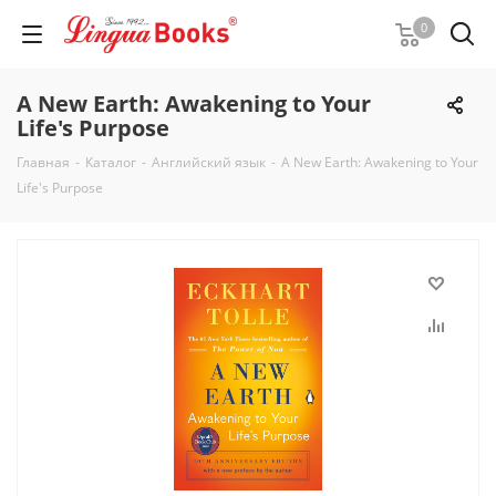
0
A New Earth: Awakening to Your
Life's Purpose
Главная
-
Каталог
-
Английский язык
-
A New Earth: Awakening to Your
Life's Purpose