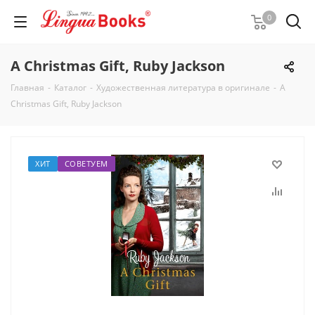
0
A Christmas Gift, Ruby Jackson
Главная
-
Каталог
-
Художественная литература в оригинале
-
A
Christmas Gift, Ruby Jackson
ХИТ
СОВЕТУЕМ