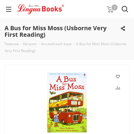
0
A Bus for Miss Moss (Usborne Very
First Reading)
Главная
-
Каталог
-
Английский язык
-
A Bus for Miss Moss (Usborne
Very First Reading)