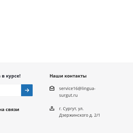
 в курсе!
Наши контакты
service16@lingua-
surgut.ru
г. Сургут
,
ул.
на связи
Дзержинского д. 2/1