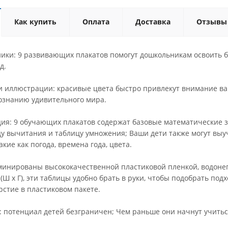
Как купить
Оплата
Доставка
Отзывы
ки: 9 развивающих плакатов помогут дошкольникам освоить баз
д.
и иллюстрации: красивые цвета быстро привлекут внимание ва
ознанию удивительного мира.
я: 9 обучающих плакатов содержат базовые математические зна
цу вычитания и таблицу умножения; Ваши дети также могут вы
акие как погода, времена года, цвета.
минированы высококачественной пластиковой пленкой, водонепр
в (Ш х Г), эти таблицы удобно брать в руки, чтобы подобрать п
рстие в пластиковом пакете.
 потенциал детей безграничен; Чем раньше они начнут учиться