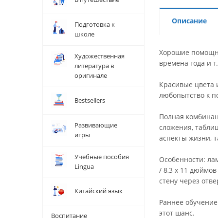
Описание
Подготовка к
школе
Хорошие помощни
Художественная
времена года и т.
литература в
оригинале
Красивые цвета 
любопытство к п
Bestsellers
Полная комбинаци
Развивающие
сложения, табли
игры
аспекты жизни, т
Учебные пособия
Особенности: ла
Lingua
/ 8,3 х 11 дюймо
стену через отве
Китайский язык
Раннее обучение:
этот шанс.
Воспитание