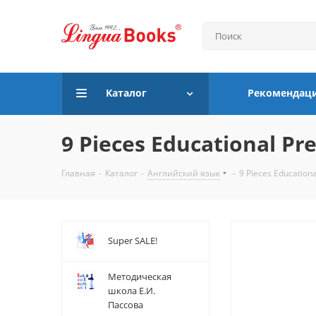
Каталог
Рекомендац
9 Pieces Educational Pr
Главная
-
Каталог
-
Английский язык
-
9 Pieces Educationa
Super SALE!
Методическая
школа Е.И.
Пассова