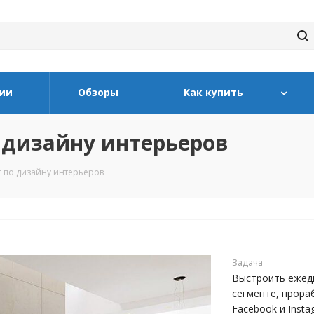
ии
Обзоры
Как купить
 дизайну интерьеров
 по дизайну интерьеров
Задача
Выстроить ежед
сегменте, прора
Facebook и Insta