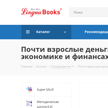
Каталог
Рекомендац
Почти взрослые деньги
экономике и финансах
Главная
-
Каталог
-
Саморазвитие
-
Почти взрослые день
Super SALE!
Методическая
школа Е.И.