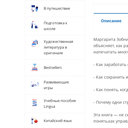
В путешествие
Описание
Подготовка к
школе
Маргарита Зобни
Художественная
объясняет, как 
литература в
напечатать много
оригинале
- Как заработать
Bestsellers
- Как сохранить
Развивающие
игры
- Как понять, ко
Учебные пособия
- Почему одни ст
Lingua
Эта книга — не с
Китайский язык
понять,как управ