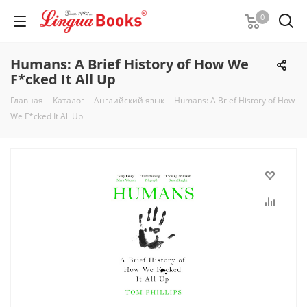
0
Humans: A Brief History of How We
F*cked It All Up
Главная
-
Каталог
-
Английский язык
-
Humans: A Brief History of How
We F*cked It All Up