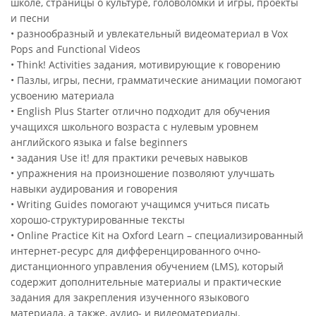
школе, страницы о культуре, головоломки и игры, проекты
и песни
• разнообразный и увлекательный видеоматериал в Vox
Pops and Functional Videos
• Think! Activities задания, мотивирующие к говорению
• Пазлы, игры, песни, грамматические анимации помогают
усвоению материала
• English Plus Starter отлично подходит для обучения
учащихся школьного возраста с нулевым уровнем
английского языка и false beginners
• задания Use it! для практики речевых навыков
• упражнения на произношение позволяют улучшать
навыки аудирования и говорения
• Writing Guides помогают учащимся учиться писать
хорошо-структурированные тексты
• Online Practice Kit на Oxford Learn – специализированный
интернет-ресурс для дифференцированного очно-
дистанционного управления обучением (LMS), который
содержит дополнительные материалы и практические
задания для закрепления изученного языкового
материала, а также, аудио- и видеоматериалы.