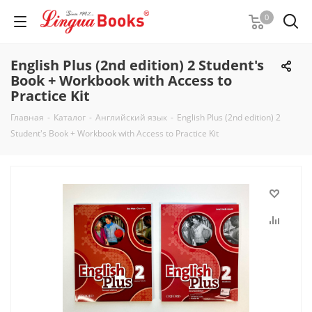
0
English Plus (2nd edition) 2 Student's
Book + Workbook with Access to
Practice Kit
Главная
-
Каталог
-
Английский язык
-
English Plus (2nd edition) 2
Student's Book + Workbook with Access to Practice Kit